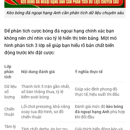
Kèo bóng đá ngoại hạng Anh cần phân tích dữ liệu chuyên sâu
Để phân tích cược bóng đá ngoại hạng chính xác bạn
không nên chỉ nhìn vào tỷ lệ hiển thị trên bảng. Một mô
hình phân tích 3 lớp sẽ giúp bạn hiểu rõ bản chất biến
động trước khi đặt cược:
Lớp
phân
Nội dung đánh giá
Ý nghĩa thực tế
tích
Dữ liệu
Thành tích 5 trận gần nhất,
Giúp xác định phong độ
số
số bàn thắng thua, tỷ lệ
thực tế, hiệu suất thi đấu
lượng
kiểm soát bóng
Lối chơi pressing, khả năng
Đánh giá mức độ
kèo bóng
Chiến
xoay tua đội hình, sơ đồ
đá ngoại hạng Anh
phù hợp
thuật
chiến thuật
khi đối đầu
Tâm lý
Tính chất derby, áp lực trụ
Giải thích biến động kèo và