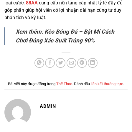
loại cược.
88AA
cung cấp nền tảng cập nhật tỷ lệ đầy đủ
góp phần giúp hội viên có lợi nhuận dài hạn cùng tư duy
phân tích và kỷ luật.
Xem thêm:
Kèo Bóng Đá – Bật Mí Cách
Chơi Đúng Xác Suất Trúng 90%
Bài viết này được đăng trong
Thể Thao
. Đánh dấu
liên kết thường trực
.
ADMIN