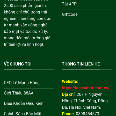
Tải APP
2500 siêu phẩm giải trí,
không chỉ chú trọng trải
Giftcode
nghiệm, nền tảng còn đầu
tư mạnh vào công nghệ
bảo mật và tốc độ xử lý,
mang đến môi trường giải
trí tiện lợi và linh hoạt.
VỀ CHÚNG TÔI
THÔNG TIN LIÊN HỆ
Website
:
CEO Lê Mạnh Hùng
https://lacasahot.com.co/
Giới Thiệu 88AA
Địa chỉ
: 207 P. Nguyên
Hồng, Thành Công, Đống
Điều Khoản Điều Kiện
Đa, Hà Nội, Việt Nam.
Chính Sách Bảo Mật
Phone
: 0898454573