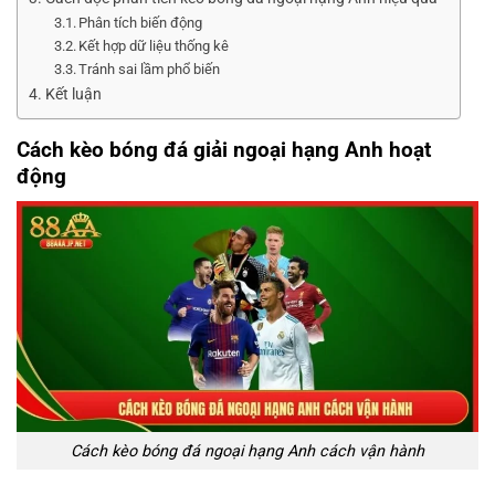
Phân tích biến động
Kết hợp dữ liệu thống kê
Tránh sai lầm phổ biến
Kết luận
Cách kèo bóng đá giải ngoại hạng Anh hoạt
động
Cách kèo bóng đá ngoại hạng Anh cách vận hành