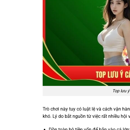
Top lưu ý
Trò chơi này tuy có luật lệ và cách vận hà
khó. Lý do bắt nguồn từ việc rất nhiều hội
Dồn toàn bộ tiền vốn để bắn vào cá lớn: 