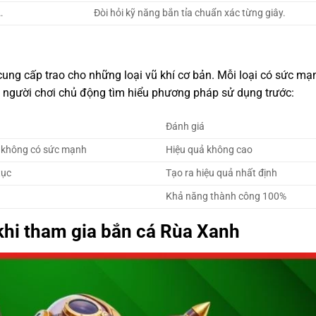
…
Đòi hỏi kỹ năng bắn tỉa chuẩn xác từng giây.
cung cấp trao cho những loại vũ khí cơ bản. Mỗi loại có sức mạ
i người chơi chủ động tìm hiểu phương pháp sử dụng trước:
Đánh giá
, không có sức mạnh
Hiệu quả không cao
tục
Tạo ra hiệu quả nhất định
Khả năng thành công 100%
khi tham gia bắn cá Rùa Xanh