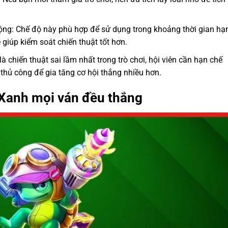
ng: Chế độ này phù hợp để sử dụng trong khoảng thời gian hạ
giúp kiểm soát chiến thuật tốt hơn.
à chiến thuật sai lầm nhất trong trò chơi, hội viên cần hạn chế
thủ công để gia tăng cơ hội thắng nhiều hơn.
 Xanh mọi ván đều thắng