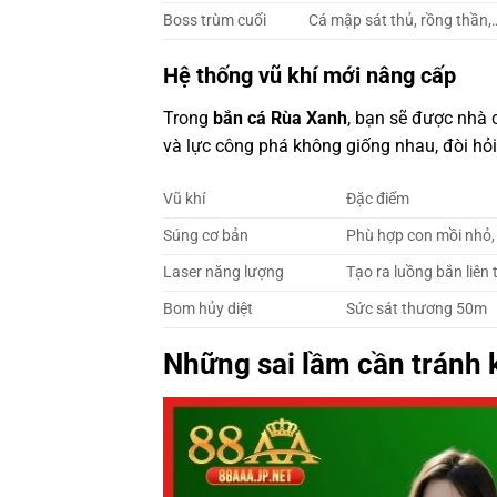
Boss trùm cuối
Cá mập sát thủ, rồng thần,
Hệ thống vũ khí mới nâng cấp
Trong
bắn cá Rùa Xanh
, bạn sẽ được nhà 
và lực công phá không giống nhau, đòi hỏ
Vũ khí
Đặc điểm
Súng cơ bản
Phù hợp con mồi nhỏ
Laser năng lượng
Tạo ra luồng bắn liên 
Bom hủy diệt
Sức sát thương 50m
Những sai lầm cần tránh 