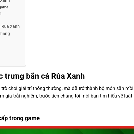
a Xanh
 game
h
cá Rùa Xanh
 thắng
c trưng bắn cá Rùa Xanh
rò chơi giải trí thông thường, mà đã trở thành bộ môn săn mồi
m gia trải nghiệm, trước tiên chúng tôi mời bạn tìm hiểu về luật
cấp trong game