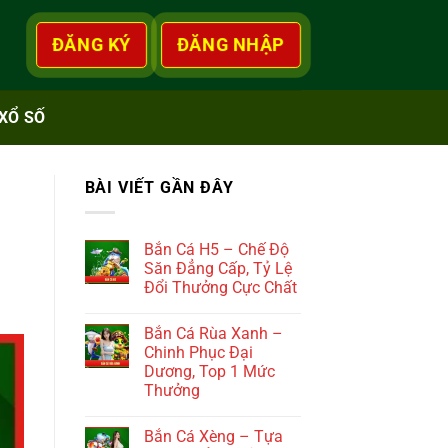
ĐĂNG KÝ
ĐĂNG NHẬP
XỔ SỐ
BÀI VIẾT GẦN ĐÂY
Bắn Cá H5 – Chế Độ
Săn Đẳng Cấp, Tỷ Lệ
Đổi Thưởng Cực Chất
Bắn Cá Rùa Xanh –
Chinh Phục Đại
Dương, Top 1 Mức
Thưởng
Bắn Cá Xèng – Tựa