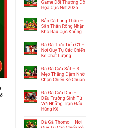
Game Đổi Thưởng Đồ
Họa Cực Nét 2026
Bắn Cá Long Thần –
Săn Thần Rồng Nhận
Kho Báu Cực Khủng
Đá Gà Trực Tiếp C1 –
Nơi Quy Tụ Các Chiến
Kê Chất Lượng
Đá Gà Cựa Sắt – 3
Mẹo Thắng Đậm Nhờ
Chọn Chiến Kê Chuẩn
ạ.
Đá Gà Cựa Dao –
bổ
Đấu Trường Sinh Tử
Với Những Trận Đấu
Hùng Kê
Đá Gà Thomo – Nơi
Quy Tụ Các Chiến Kê