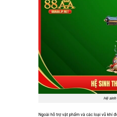
Hệ sinh
Ngoài hỗ trợ vật phẩm và các loại vũ khí đ