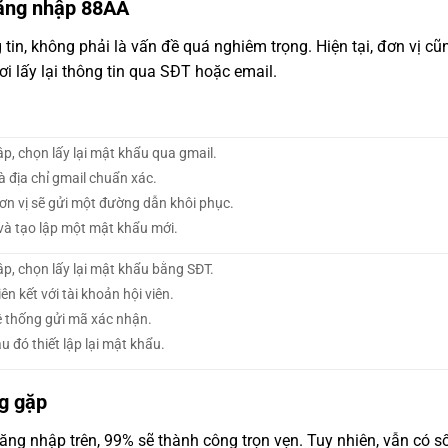
đăng nhập 88AA
in, không phải là vấn đề quá nghiêm trọng. Hiện tại, đơn vị cũ
 lấy lại thông tin qua SĐT hoặc email.
ập, chọn lấy lại mật khẩu qua gmail.
à địa chỉ gmail chuẩn xác.
đơn vị sẽ gửi một đường dẫn khôi phục.
à tạo lập một mật khẩu mới.
ập, chọn lấy lại mật khẩu bằng SĐT.
ên kết với tài khoản hội viên.
ệ thống gửi mã xác nhận.
 đó thiết lập lại mật khẩu.
g gặp
g nhập trên, 99% sẽ thành công trọn vẹn. Tuy nhiên, vẫn có số