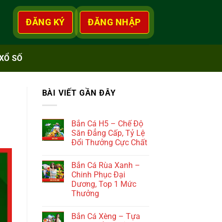
ĐĂNG KÝ
ĐĂNG NHẬP
XỔ SỐ
BÀI VIẾT GẦN ĐÂY
Bắn Cá H5 – Chế Độ
Săn Đẳng Cấp, Tỷ Lệ
Đổi Thưởng Cực Chất
Bắn Cá Rùa Xanh –
Chinh Phục Đại
Dương, Top 1 Mức
Thưởng
Bắn Cá Xèng – Tựa