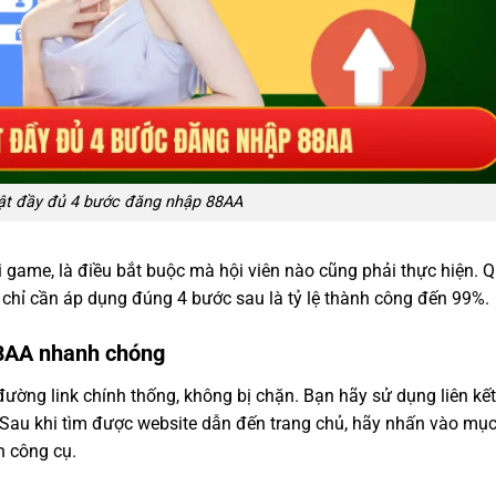
ật đầy đủ 4 bước đăng nhập 88AA
 game, là điều bắt buộc mà hội viên nào cũng phải thực hiện. 
 chỉ cần áp dụng đúng 4 bước sau là tỷ lệ thành công đến 99%.
88AA nhanh chóng
ường link chính thống, không bị chặn. Bạn hãy sử dụng liên kết
 Sau khi tìm được website dẫn đến trang chủ, hãy nhấn vào mụ
h công cụ.