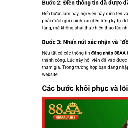
Bước 2: Điền thông tin đã được đ
Đến bước làm này, hội viên hãy điền tên và
phải được ghi chính xác đến từng ký tự đơ
tảng, mà không phải thực hiện thao tác nhi
Bước 3: Nhấn nút xác nhận và “đồ
Nếu tất cả các thông tin
đăng nhập 88AA
t
thành công. Lúc này hội viên đã vào được 
tham gia. Trong trường hợp bạn đăng nhập 
website.
Các bước khôi phục và lỗi