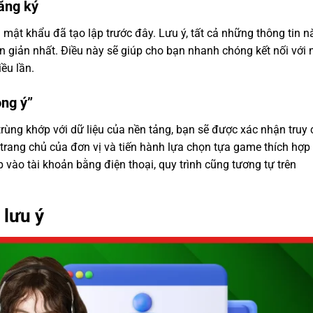
ăng ký
 mật khẩu đã tạo lập trước đây. Lưu ý, tất cả những thông tin n
n giản nhất. Điều này sẽ giúp cho bạn nhanh chóng kết nối với 
ều lần.
ng ý”
rùng khớp với dữ liệu của nền tảng, bạn sẽ được xác nhận truy
trang chủ của đơn vị và tiến hành lựa chọn tựa game thích hợp
vào tài khoản bằng điện thoại, quy trình cũng tương tự trên
 lưu ý