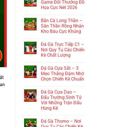
Game Đổi Thưởng Đồ
Họa Cực Nét 2026
Bắn Cá Long Thần –
Săn Thần Rồng Nhận
Kho Báu Cực Khủng
Đá Gà Trực Tiếp C1 –
Nơi Quy Tụ Các Chiến
Kê Chất Lượng
Đá Gà Cựa Sắt – 3
Mẹo Thắng Đậm Nhờ
ất
Chọn Chiến Kê Chuẩn
ian
Đá Gà Cựa Dao –
Đấu Trường Sinh Tử
Với Những Trận Đấu
Hùng Kê
Đá Gà Thomo – Nơi
Quy Tụ Các Chiến Kê