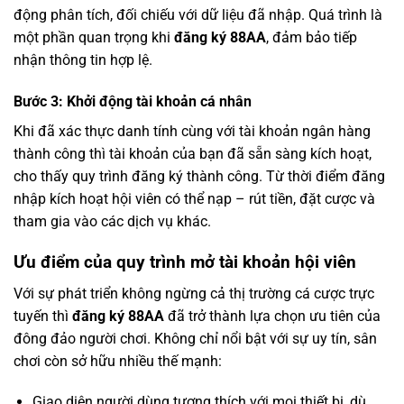
động phân tích, đối chiếu với dữ liệu đã nhập. Quá trình là
một phần quan trọng khi
đăng ký 88AA
, đảm bảo tiếp
nhận thông tin hợp lệ.
Bước 3: Khởi động tài khoản cá nhân
Khi đã xác thực danh tính cùng với tài khoản ngân hàng
thành công thì tài khoản của bạn đã sẵn sàng kích hoạt,
cho thấy quy trình đăng ký thành công. Từ thời điểm đăng
nhập kích hoạt hội viên có thể nạp – rút tiền, đặt cược và
tham gia vào các dịch vụ khác.
Ưu điểm của quy trình mở tài khoản hội viên
Với sự phát triển không ngừng cả thị trường cá cược trực
tuyến thì
đăng ký 88AA
đã trở thành lựa chọn ưu tiên của
đông đảo người chơi. Không chỉ nổi bật với sự uy tín, sân
chơi còn sở hữu nhiều thế mạnh:
Giao diện người dùng tương thích với mọi thiết bị, dù