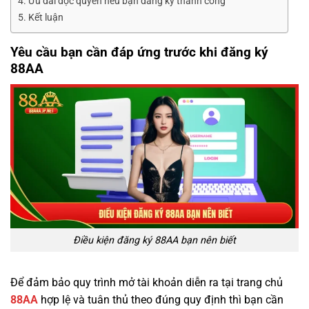
Ưu đãi độc quyền nếu bạn đăng ký thành công
Kết luận
Yêu cầu bạn cần đáp ứng trước khi đăng ký
88AA
Điều kiện đăng ký 88AA bạn nên biết
Để đảm bảo quy trình mở tài khoản diễn ra tại trang chủ
88AA
hợp lệ và tuân thủ theo đúng quy định thì bạn cần