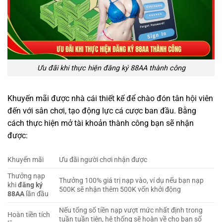
Ưu đãi khi thực hiện đăng ký 88AA thành công
Khuyến mãi được nhà cái thiết kế để chào đón tân hội viên
đến với sân chơi, tạo động lực cá cược ban đầu. Bằng
cách thực hiện mở tài khoản thành công bạn sẽ nhận
được:
Khuyến mãi
Ưu đãi người chơi nhận được
Thưởng nạp
Thưởng 100% giá trị nạp vào, ví dụ nếu bạn nạp
khi
đăng ký
500K sẽ nhận thêm 500K vốn khởi động
88AA
lần đầu
Nếu tổng số tiền nạp vượt mức nhất định trong
Hoàn tiền tích
tuần tuần tiên, hệ thống sẽ hoàn về cho bạn số