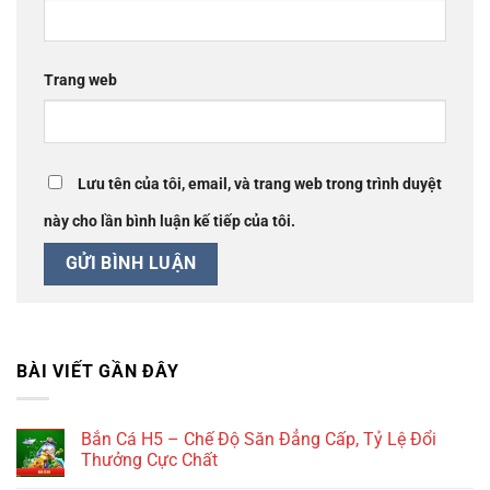
Trang web
Lưu tên của tôi, email, và trang web trong trình duyệt
này cho lần bình luận kế tiếp của tôi.
BÀI VIẾT GẦN ĐÂY
Bắn Cá H5 – Chế Độ Săn Đẳng Cấp, Tỷ Lệ Đổi
Thưởng Cực Chất