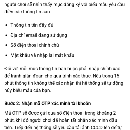
người chơi sẽ nhìn thấy mục đăng ký với biểu mẫu yêu cầu
điền các thông tin sau:
Thông tin tên đầy đủ
Địa chỉ email đang sử dụng
Số điện thoại chính chủ
Mật khẩu và nhập lại mật khẩu
Đối với mỗi mục thông tin bạn buộc phải nhập chính xác
để tránh gián đoạn cho quá trình xác thực. Nếu trong 15
phút thông tin không thể xác nhận thì hệ thống sẽ tự động
hủy biểu mẫu của bạn.
Bước 2: Nhận mã OTP xác minh tài khoản
Mã OTP sẽ được gửi qua số điện thoại trong khoảng 2
phút, khi đó người chơi đã hoàn tất phần xác minh đầu
tiên. Tiếp đến hệ thống sẽ yêu cầu tải ảnh CCCD lên để tự