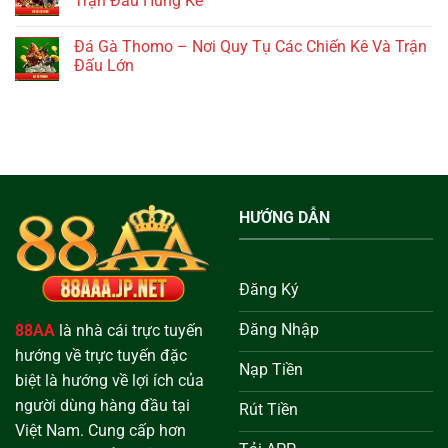
Trận Đấu Hùng Kê
Đá Gà Thomo – Nơi Quy Tụ Các Chiến Kê Và Trận
Đấu Lớn
HƯỚNG DẪN
Đăng Ký
Đăng Nhập
88AA
là nhà cái trực tuyến
hướng về trực tuyến đặc
Nạp Tiền
biệt là hướng về lợi ích của
người dùng hàng đầu tại
Rút Tiền
Việt Nam. Cung cấp hơn